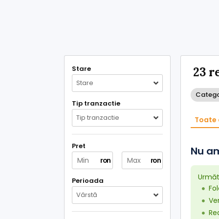
Stare
23 r
Stare
Categor
Tip tranzactie
Tip tranzactie
Toate 
Pret
Nu am
ron
ron
Următo
Perioada
Fo
Vârstă
Ver
Red