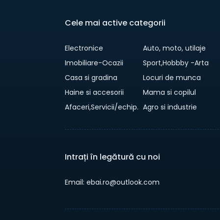
Cele mai active categorii
Electronice
Auto, moto, utilaje
Imobiliare-Ocazii
Sport,Hobbby -Arta
Casa si gradina
Locuri de munca
Haine si accesorii
Mama si copilul
Afaceri,Servicii/echip.
Agro si industrie
Intrați în legătură cu noi
Email: ebai.ro@outlook.com