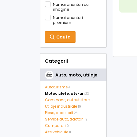
Numai anunturi cu
imagine
Numai anunturi
premium
Cauta
Categorii
Auto, moto, utilaje
Autoturisme
4
Motociclete, atv-uri
23
Camioane, autoutilitare
6
Utilaje industriale
19
Piese, accesorii
28
Service auto, tractari
19
Cumparari
0
Alte vehicule
11