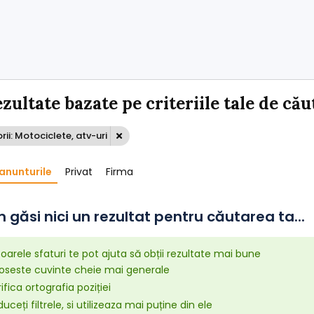
ezultate bazate pe criteriile tale de cău
ii: Motociclete, atv-uri
anunturile
Privat
Firma
 găsi nici un rezultat pentru căutarea ta...
arele sfaturi te pot ajuta să obții rezultate mai bune
loseste cuvinte cheie mai generale
ifica ortografia poziției
uceți filtrele, si utilizeaza mai puține din ele