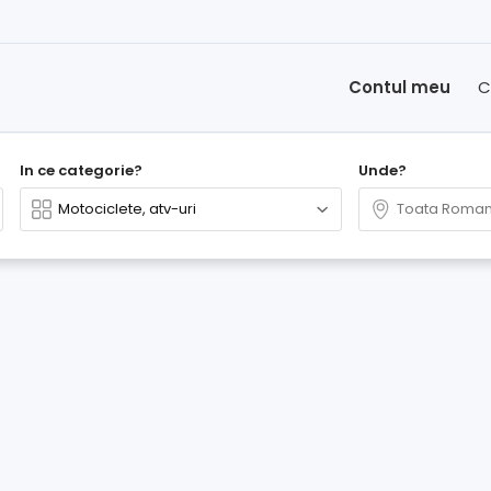
Contul meu
C
In ce categorie?
Unde?