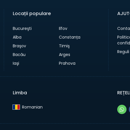
Locații populare
AJUT
Bucureşti
Ilfov
Conta
Alba
Constanța
Politi
confid
Braşov
Timiş
Reguli
Bacău
Arges
Iaşi
Prahova
Limba
REȚEL
Romanian‎