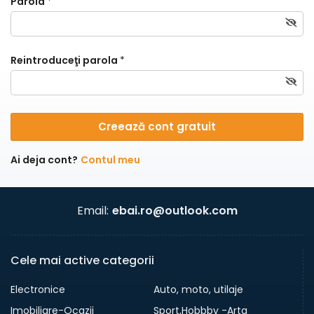
Parola
*
Reintroduceţi parola
*
Creează cont gratuit
Ai deja cont?
Contul meu
Email:
ebai.ro@outlook.com
Cele mai active categorii
Electronice
Auto, moto, utilaje
Imobiliare-Ocazii
Sport,Hobbby -Arta