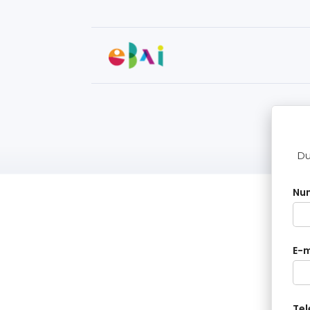
Du
Nu
E-m
Tel