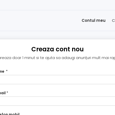
Contul meu
C
Creaza cont nou
reaza doar 1 minut si te ajuta sa adaugi anunțuri mult mai ra
me
*
ail
*
efon mobil