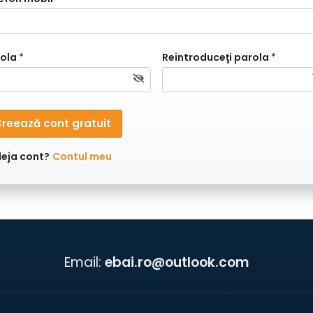
ola
*
Reintroduceţi parola
*
reează cont gratuit
deja cont?
Contul meu
Email:
ebai.ro@outlook.com