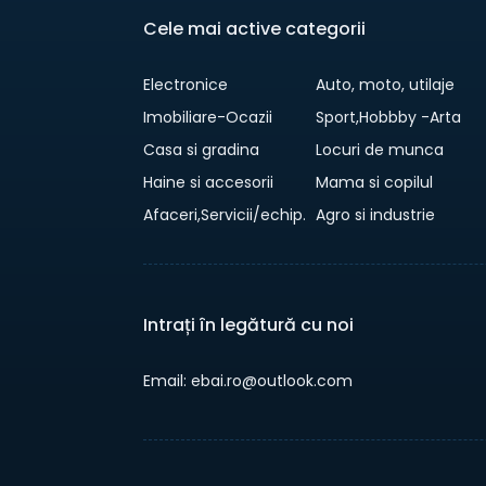
Cele mai active categorii
Electronice
Auto, moto, utilaje
Imobiliare-Ocazii
Sport,Hobbby -Arta
Casa si gradina
Locuri de munca
Haine si accesorii
Mama si copilul
Afaceri,Servicii/echip.
Agro si industrie
Intrați în legătură cu noi
Email: ebai.ro@outlook.com