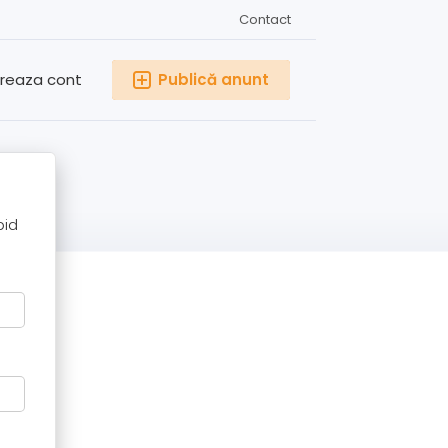
Contact
reaza cont
Publică anunt
pid