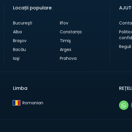
Locații populare
AJUT
Bucureşti
Ilfov
Conta
Alba
Constanța
Politi
confid
Braşov
Timiş
Reguli
Bacău
Arges
Iaşi
Prahova
Limba
REȚEL
Romanian‎