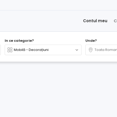
Contul meu
C
In ce categorie?
Unde?