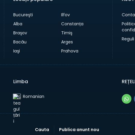
Bucureşti
Ilfov
Conta
Alba
Constanța
Politi
confid
Braşov
Timiş
Reguli
Bacău
Arges
Iaşi
Prahova
Limba
REȚEL
Romanian‎
Cauta
Publica anunt nou