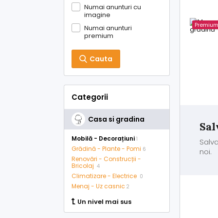
Numai anunturi cu
imagine
Premiu
Numai anunturi
premium
Cauta
Categorii
Casa si gradina
Sal
Mobilă - Decorațiuni
1
Salva
Grădină - Plante - Pomi
6
noi.
Renovări - Construcții -
Bricolaj
4
Climatizare - Electrice
0
Menaj - Uz casnic
2
Un nivel mai sus