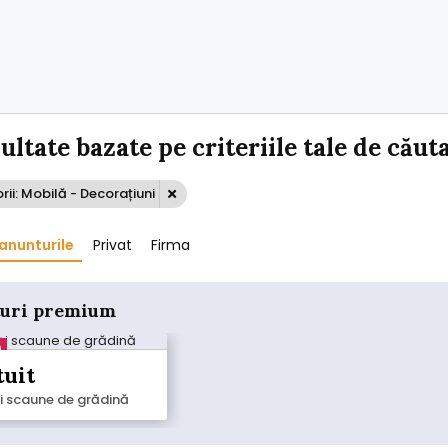
zultate bazate pe criteriile tale de căut
ii: Mobilă - Decorațiuni
anunturile
Privat
Firma
uri premium
m
tuit
i scaune de grădină