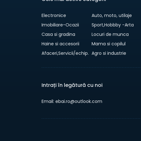
Electronice
Auto, moto, utilaje
Imobiliare-Ocazii
Sport,Hobbby -Arta
Casa si gradina
Locuri de munca
Haine si accesorii
Mama si copilul
Afaceri,Servicii/echip.
Agro si industrie
Intrați în legătură cu noi
Email: ebai.ro@outlook.com