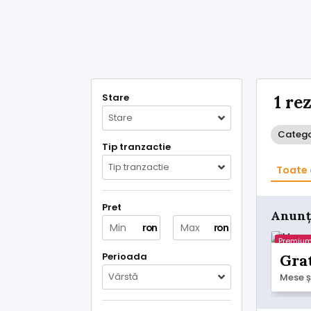
Stare
1 re
Stare
Categor
Tip tranzactie
Tip tranzactie
Toate 
Pret
Anunț
ron
ron
Premiu
Perioada
Gra
Vârstă
Mese ș