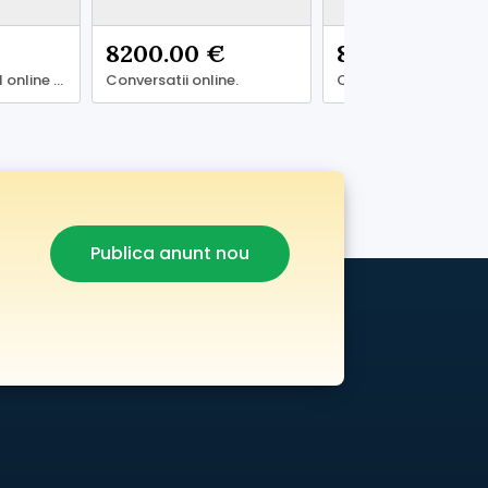
8200.00 €
8200.00 €
Alege să fii model online cu succes garantat.
Conversatii online.
Conversatii online.
Publica anunt nou