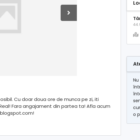
Lo
Tâ
44.
At
Nu 
înt
înt
osibil. Cu doar doua ore de munca pe zi, iti
se
ra! Real! Fara angajament din partea ta! Afla acum
cum
.blogspot.com!
o p