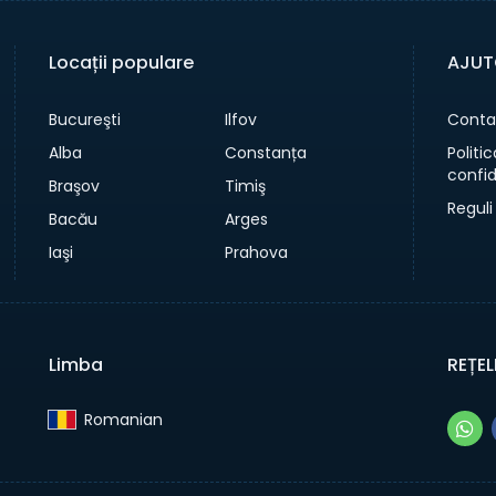
Locații populare
AJUT
Bucureşti
Ilfov
Conta
Alba
Constanța
Politi
confid
Braşov
Timiş
Reguli
Bacău
Arges
Iaşi
Prahova
Limba
REȚEL
Romanian‎