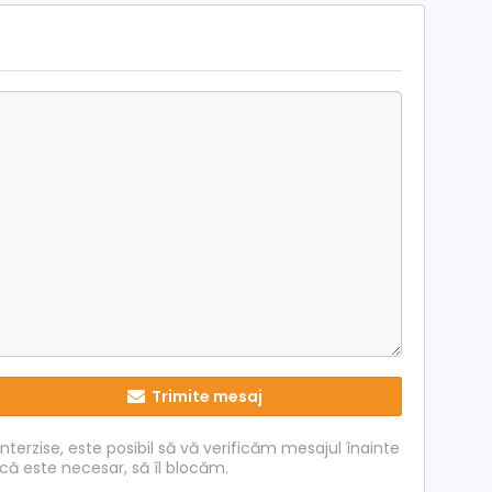
Trimite mesaj
interzise, este posibil să vă verificăm mesajul înainte
acă este necesar, să îl blocăm.