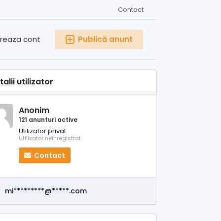
Contact
reaza cont
Publică anunt
alii utilizator
Anonim
121 anunturi active
Utilizator privat
Utilizator neînregistrat
Contact
mi*********@*****.com