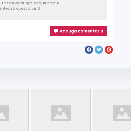
u a fost adăugat încă, fii primul
ntează acest anunț!
Adauga comentariu