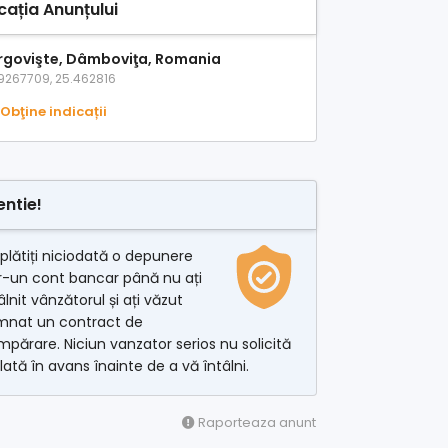
cația Anunțului
rgovişte, Dâmboviţa, Romania
9267709, 25.462816
Obţine indicații
entie!
plătiți niciodată o depunere
r-un cont bancar până nu ați
âlnit vânzătorul și ați văzut
mnat un contract de
părare. Niciun vanzator serios nu solicită
lată în avans înainte de a vă întâlni.
Raporteaza anunt