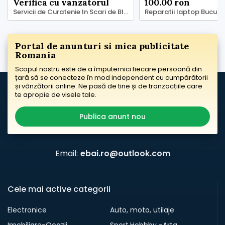
Verifica cu vanzatorul
100.00 ron
Servicii de Curatenie In Scari de Bloc - Asociatii de Locatari - Asociatii de Propietari
Portal de anunturi si mica publicitate
Romania
Scopul nostru este de a împuternici fiecare persoană din
țară să se conecteze în mod independent cu cumpărătorii
și vânzătorii online. Ne pasă de tine și de tranzacțiile care
te apropie de visele tale.
Publica anunt nou
Email:
ebai.ro@outlook.com
Cele mai active categorii
Electronice
Auto, moto, utilaje
Imobiliare-Ocazii
Sport,Hobbby -Arta