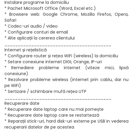
Instalare programe la domiciliu
* Pachet Microsoft Office (Word, Excel etc.)
* Browsere web: Google Chrome, Mozilla Firefox, Opera,
Safari
* Codec-uri audio / video
* Configurare conturi de email
* Alte aplicații la cererea clientului
________________________________________
Internet și rețelistică
* Configurare router și rețea WiFi (wireless) la domiciliu
* Setare conexiune internet DIGI, Orange, IP-uri
* Remediere probleme internet (viteze mici, lipsă
conexiune)
* Rezolvare probleme wireless (internet prin cablu, dar nu
pe WiFi)
* Sertizare / schimbare mufă rețea UTP
________________________________________
Recuperare date
* Recuperare date laptop care nu mai pornește
* Recuperare date laptop care se restartează
* Reparații stick-uri, hard disk-uri externe pe USB in vederea
recuperarii datelor de pe acestea