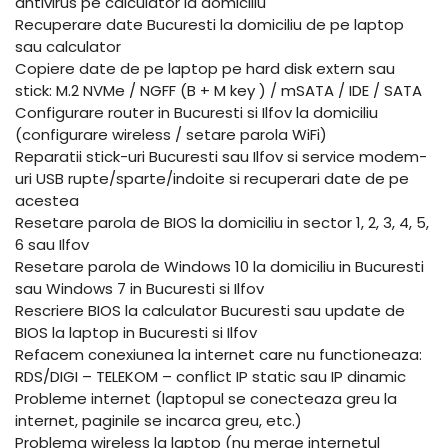
antivirus pe calculator la domiciliu
Recuperare date Bucuresti la domiciliu de pe laptop
sau calculator
Copiere date de pe laptop pe hard disk extern sau
stick: M.2 NVMe / NGFF (B + M key ) / mSATA / IDE / SATA
Configurare router in Bucuresti si Ilfov la domiciliu
(configurare wireless / setare parola WiFi)
Reparatii stick-uri Bucuresti sau Ilfov si service modem-
uri USB rupte/sparte/indoite si recuperari date de pe
acestea
Resetare parola de BIOS la domiciliu in sector 1, 2, 3, 4, 5,
6 sau Ilfov
Resetare parola de Windows 10 la domiciliu in Bucuresti
sau Windows 7 in Bucuresti si Ilfov
Rescriere BIOS la calculator Bucuresti sau update de
BIOS la laptop in Bucuresti si Ilfov
Refacem conexiunea la internet care nu functioneaza:
RDS/DIGI – TELEKOM – conflict IP static sau IP dinamic
Probleme internet (laptopul se conecteaza greu la
internet, paginile se incarca greu, etc.)
Problema wireless la laptop (nu merge internetul