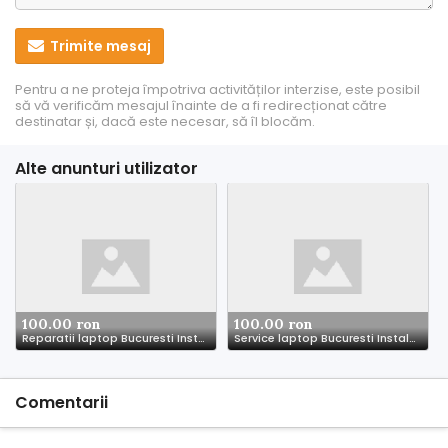
Trimite mesaj
Pentru a ne proteja împotriva activităților interzise, este posibil
să vă verificăm mesajul înainte de a fi redirecționat către
destinatar și, dacă este necesar, să îl blocăm.
Alte anunturi utilizator
100.00 ron
100.00 ron
Reparatii laptop Bucuresti Instalare windows 11 la domiciliul clientului Service PC Bucuresti
Service laptop Bucuresti Instalare Windows 11 Reparatii PC Bucuresti si Ilfov la domiciliu
Comentarii