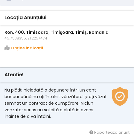
Locația Anunțului
Ron, 400, Timisoara, Timişoara, Timiş, Romania
45.7538355, 21.2257474
Obţine indicații
Atentie!
Nu plătiți niciodată o depunere într-un cont
bancar până nu ați întâlnit vânzătorul și ați văzut
semnat un contract de cumpărare. Niciun
vanzator serios nu solicită o plată în avans
înainte de a vă întâlni.
Raporteaza anunt