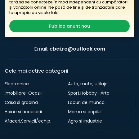
țară să se conecteze în mod independent cu cumpărătorii
și vânzătorii online. Ne pasă de tine și de tranzacțiile care
te apropie de visele tale.
Publica anunt nou
Email:
ebai.ro@outlook.com
Cele mai active categorii
Electronice
Auto, moto, utilaje
Imobiliare-Ocazii
Sport,Hobbby -Arta
Casa si gradina
Locuri de munca
Haine si accesorii
Mama si copilul
Afaceri,Servicii/echip.
Agro si industrie