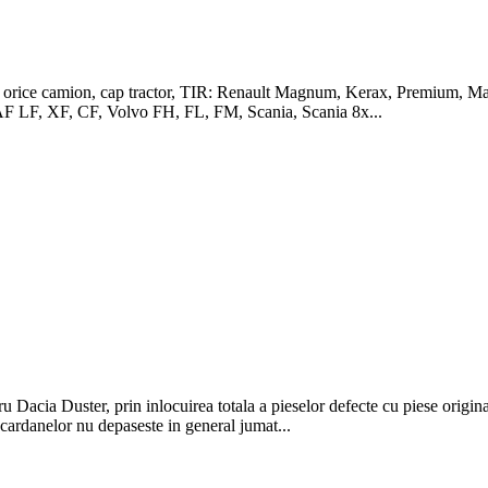
u orice camion, cap tractor, TIR: Renault Magnum, Kerax, Premium, Ma
 DAF LF, XF, CF, Volvo FH, FL, FM, Scania, Scania 8x...
Dacia Duster, prin inlocuirea totala a pieselor defecte cu piese origina
 cardanelor nu depaseste in general jumat...