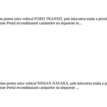
tru orice vehicul FORD TRANSIT, prin inlocuirea totala a pieselor de
ute Pretul reconditionarii cardanelor nu depaseste in...
entru orice vehicul NISSAN NAVARA, prin inlocuirea totala a pieselo
ute Pretul reconditionarii cardanelor nu depaseste ...