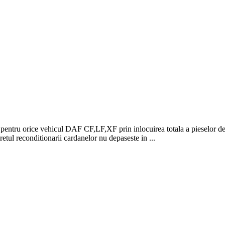
u orice vehicul DAF CF,LF,XF prin inlocuirea totala a pieselor defect
tul reconditionarii cardanelor nu depaseste in ...