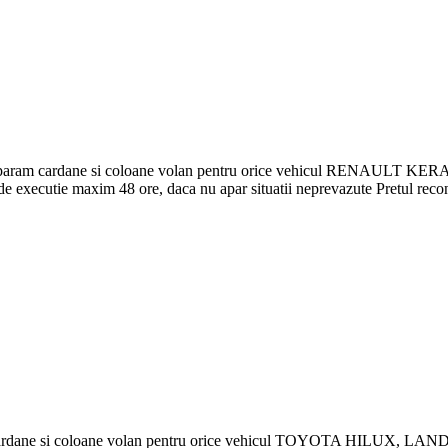
dane si coloane volan pentru orice vehicul RENAULT KERAX, 
de executie maxim 48 ore, daca nu apar situatii neprevazute Pretul recon
i coloane volan pentru orice vehicul TOYOTA HILUX, LAND CRUISER