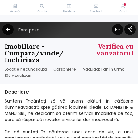
Acasă
Cauta
Publica
Contact
Cont
Fara poze
Imobiliare -
Verifica cu
Cumpara/vinde/
vanzatorul
Inchiriaza
Locație necunoscută
Garsoniere
Adaugat 1 an în urmă
160 vizualizari
Descriere
Suntem încântați să vă avem alături în călătoria
dumneavoastră spre găsirea locuinței ideale. La DANISTIR &
MANU SRL, ne dedicăm să oferim servicii imobiliare de top,
care să răspundă nevoilor și visurilor dumneavoastră.
Fie că sunteți în căutarea unei case de vis, a unui