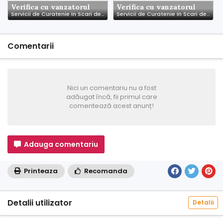
Verifica cu vanzatorul
Verifica cu vanzatorul
Servicii de Curatenie In Scari de Bloc - Asociatii de Locatari - Asociatii de Propietari
Servicii de Curatenie In Scari de Bloc - Timsoara
Comentarii
Nici un comentariu nu a fost
adăugat încă, fii primul care
comentează acest anunț!
Adauga comentariu
Printeaza
Recomanda
Detalii utilizator
Detalii