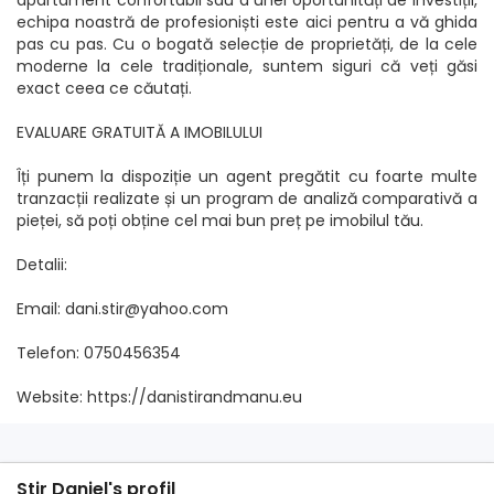
apartament confortabil sau a unei oportunități de investiții,
echipa noastră de profesioniști este aici pentru a vă ghida
pas cu pas. Cu o bogată selecție de proprietăți, de la cele
moderne la cele tradiționale, suntem siguri că veți găsi
exact ceea ce căutați.
EVALUARE GRATUITĂ A IMOBILULUI
Îți punem la dispoziție un agent pregătit cu foarte multe
tranzacții realizate și un program de analiză comparativă a
pieței, să poți obține cel mai bun preț pe imobilul tău.
Detalii:
Email: dani.stir@yahoo.com
Telefon: 0750456354
Website: https://danistirandmanu.eu
Stir Daniel's profil