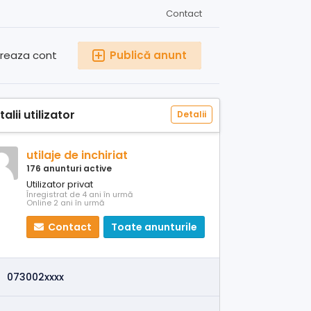
Contact
reaza cont
Publică anunt
alii utilizator
Detalii
utilaje de inchiriat
176 anunturi active
Utilizator privat
Înregistrat de 4 ani în urmă
Online 2 ani în urmă
Contact
Toate anunturile
073002xxxx