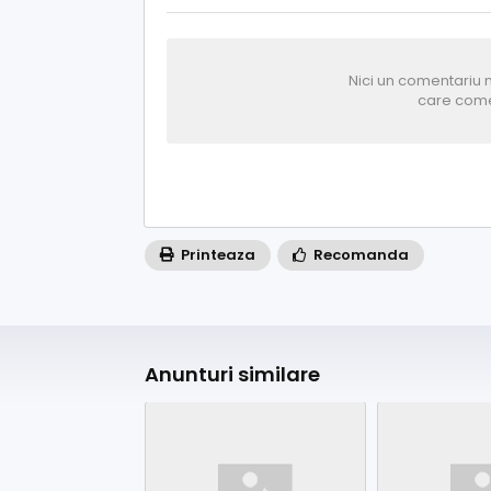
Nici un comentariu n
care come
Printeaza
Recomanda
Anunturi similare