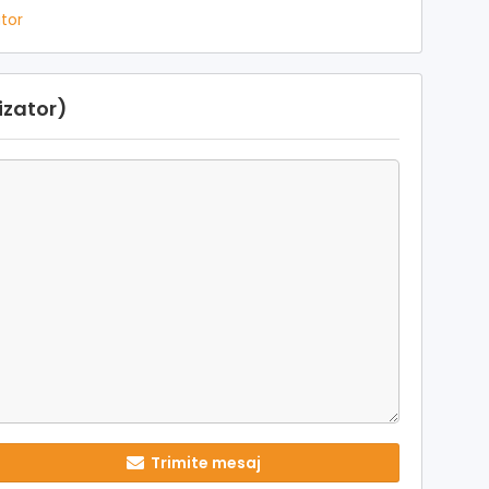
ator
lizator)
Trimite mesaj