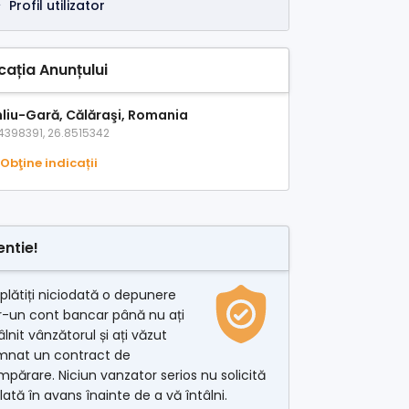
Profil utilizator
cația Anunțului
hliu-Gară, Călăraşi, Romania
4398391, 26.8515342
Obţine indicații
entie!
plătiți niciodată o depunere
r-un cont bancar până nu ați
âlnit vânzătorul și ați văzut
mnat un contract de
părare. Niciun vanzator serios nu solicită
lată în avans înainte de a vă întâlni.