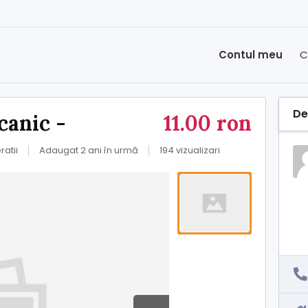
Contul meu
C
Det
canic -
11.00 ron
ratii
Adaugat 2 ani în urmă
194 vizualizari