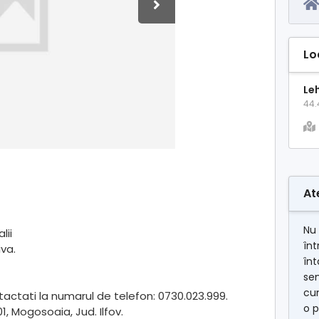
Lo
Le
44.
At
Nu 
lii
înt
iva.
înt
se
cum
ntactati la numarul de telefon: 0730.023.999.
o p
1, Mogosoaia, Jud. Ilfov.