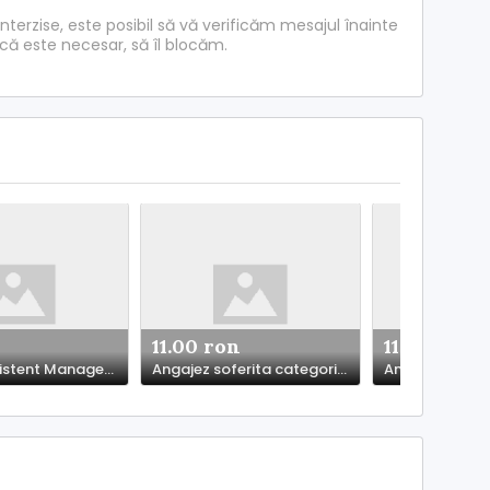
interzise, este posibil să vă verificăm mesajul înainte
acă este necesar, să îl blocăm.
11.00 ron
11.00 ron
Angajez Asistent Manager - Mogosoaia
Angajez soferita categoriile B,C,E