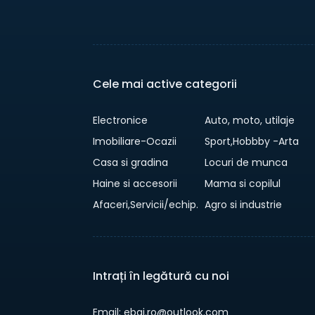
Cele mai active categorii
Electronice
Auto, moto, utilaje
Imobiliare-Ocazii
Sport,Hobbby -Arta
Casa si gradina
Locuri de munca
Haine si accesorii
Mama si copilul
Afaceri,Servicii/echip.
Agro si industrie
Intrați în legătură cu noi
Email: ebai.ro@outlook.com