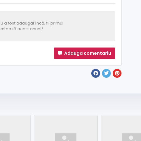
u a fost adăugat încă, fii primul
ntează acest anunț!
Adauga comentariu