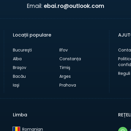
Email:
ebai.ro@outlook.com
Locații populare
AJUT
Bucureşti
Ilfov
Conta
Alba
Constanța
Politi
confid
Braşov
Timiş
Reguli
Bacău
Arges
Iaşi
Prahova
Limba
REȚEL
Romanian‎