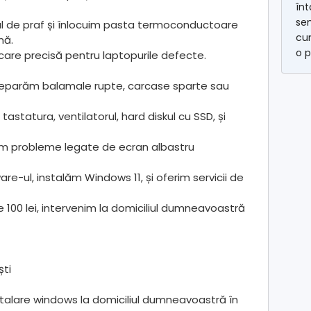
înt
se
pul de praf și înlocuim pasta termoconductoare
cum
mă.
o p
care precisă pentru laptopurile defecte.
Reparăm balamale rupte, carcase sparte sau
astatura, ventilatorul, hard diskul cu SSD, și
m probleme legate de ecran albastru
are-ul, instalăm Windows 11, și oferim servicii de
100 lei, intervenim la domiciliul dumneavoastră
ști
instalare windows la domiciliul dumneavoastră în