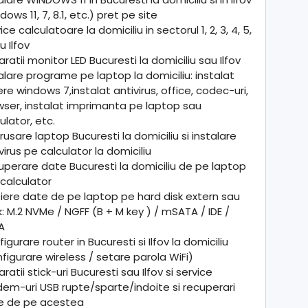
dows 11, 7, 8.1, etc.) pret pe site
ice calculatoare la domiciliu in sectorul 1, 2, 3, 4, 5,
u Ilfov
ratii monitor LED Bucuresti la domiciliu sau Ilfov
alare programe pe laptop la domiciliu: instalat
ere windows 7,instalat antivirus, office, codec-uri,
ser, instalat imprimanta pe laptop sau
ulator, etc.
rusare laptop Bucuresti la domiciliu si instalare
virus pe calculator la domiciliu
perare date Bucuresti la domiciliu de pe laptop
calculator
ere date de pe laptop pe hard disk extern sau
k: M.2 NVMe / NGFF (B + M key ) / mSATA / IDE /
A
igurare router in Bucuresti si Ilfov la domiciliu
figurare wireless / setare parola WiFi)
ratii stick-uri Bucuresti sau Ilfov si service
m-uri USB rupte/sparte/indoite si recuperari
e de pe acestea