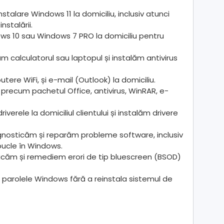
nstalare Windows 11 la domiciliu, inclusiv atunci
nstalării.
ws 10 sau Windows 7 PRO la domiciliu pentru
săm calculatorul sau laptopul și instalăm antivirus
ere WiFi, și e-mail (Outlook) la domiciliu.
precum pachetul Office, antivirus, WinRAR, e-
iverele la domiciliul clientului și instalăm drivere
nosticăm și reparăm probleme software, inclusiv
i bucle în Windows.
ticăm și remediem erori de tip bluescreen (BSOD)
parolele Windows fără a reinstala sistemul de