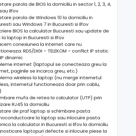
tare parola de BIOS la domiciliu in sector 1, 2, 3, 4,
 sau Ilfov
tare parola de Windows 10 la domiciliu in
resti sau Windows 7 in Bucuresti si Ilfov
riere BIOS la calculator Bucuresti sau update de
 la laptop in Bucuresti si Ilfov
acem conexiunea la internet care nu
tioneaza: RDS/DIGI – TELEKOM – conflict IP static
IP dinamic
leme internet (laptopul se conecteaza greu la
rnet, paginile se incarca greu, etc.)
lema wireless la laptop (nu merge internetul
less, internetul functioneaza doar prin cablu,
)
mbare mufa de retea la calculator (UTP) prin
izare RJ45 la domiciliu
atare de praf laptop si schimbare pasta
moconductoare la laptop sau inlocuire pasta
conica la calculator in Bucuresti si Ilfov la domiciliu
nosticare laptopuri defecte si inlocuire piese la