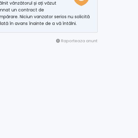
âlnit vânzătorul și ați văzut
mnat un contract de
părare. Niciun vanzator serios nu solicită
lată în avans înainte de a vă întâlni.
Raporteaza anunt