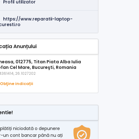
Profil utilizator
https://www.reparatii-laptop-
uresti.ro
cația Anunțului
easa, 012775, Titan Piata Alba Iulia
efan Cel Mare, Bucureşti, Romania
4361414, 26.1027202
Obţine indicații
entie!
plătiți niciodată o depunere
r-un cont bancar până nu ați