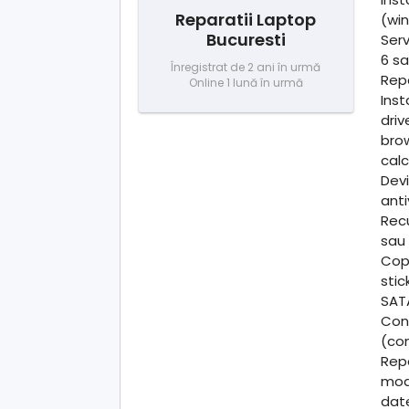
Reparatii Laptop
(win
Bucuresti
Serv
6 sa
Înregistrat de 2 ani în urmă
Repa
Online 1 lună în urmă
Inst
driv
brow
calc
Devi
anti
Recu
sau 
Copi
stic
SAT
Conf
(con
Repa
mode
dat