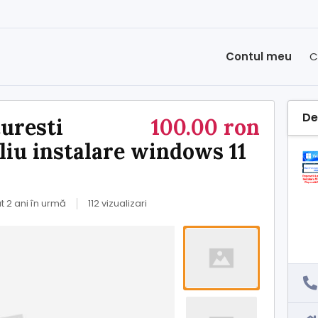
Contul meu
C
Det
curesti
100.00 ron
liu instalare windows 11
 2 ani în urmă
112 vizualizari