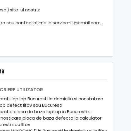
sați site-ul nostru:
.ro sau contactați-ne la service-it@email.com,
il
CRIERE UTILIZATOR
ratii laptop Bucuresti la domiciliu si constatare
op defect Ilfov sau Bucuresti
ratie placa de baza laptop in Bucuresti si
nosticare placa de baza defecta la calculator
resti sau Ilfov
alare WINDOWS 11 in Bucuresti la domiciliu si in Ilfov