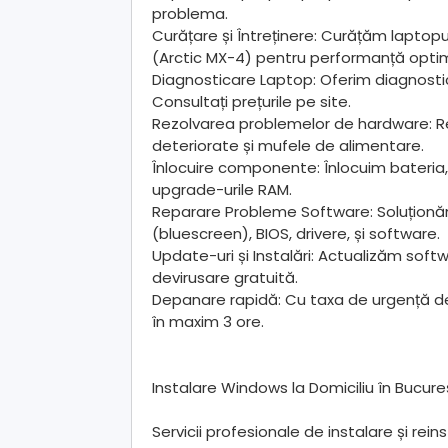
problema.
Curățare și Întreținere: Curățăm lapto
(Arctic MX-4) pentru performanță opti
Diagnosticare Laptop: Oferim diagnosti
Consultați prețurile pe site.
Rezolvarea problemelor de hardware: 
deteriorate și mufele de alimentare.
Înlocuire componente: Înlocuim bateria, t
upgrade-urile RAM.
Reparare Probleme Software: Soluționă
(bluescreen), BIOS, drivere, și software.
Update-uri și Instalări: Actualizăm softw
devirusare gratuită.
Depanare rapidă: Cu taxa de urgență de 
în maxim 3 ore.
Instalare Windows la Domiciliu în Bucure
Servicii profesionale de instalare și re