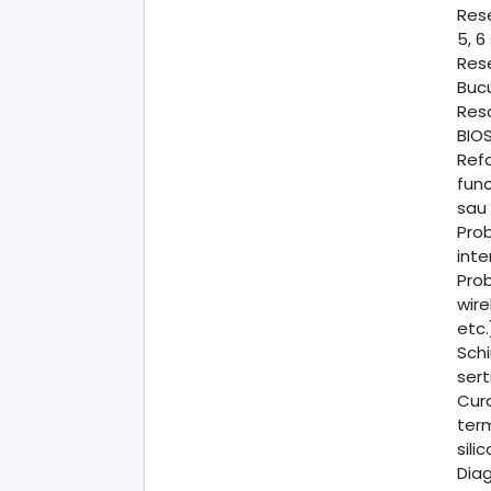
Rese
5, 6
Rese
Bucu
Resc
BIOS
Ref
func
sau 
Prob
inte
Prob
wire
etc.
Schi
sert
Cur
ter
sili
Diag