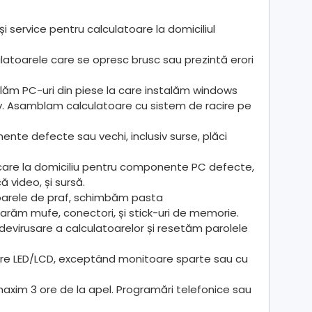
și service pentru calculatoare la domiciliul
atoarele care se opresc brusc sau prezintă erori
ăm PC-uri din piese la care instalăm windows
Ilfov. Asamblam calculatoare cu sistem de racire pe
te defecte sau vechi, inclusiv surse, plăci
ticare la domiciliu pentru componente PC defecte,
 video, și sursă.
toarele de praf, schimbăm pasta
arăm mufe, conectori, și stick-uri de memorie.
e devirusare a calculatoarelor și resetăm parolele
e LED/LCD, exceptând monitoare sparte sau cu
n maxim 3 ore de la apel. Programări telefonice sau