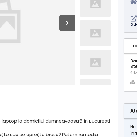
buc
Lo
Ban
St
44.
At
e laptop la domiciliul dumneavoastră în București
Nu 
înt
ește sau se oprește brusc? Putem remedia