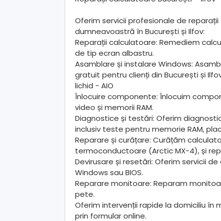
Oferim servicii profesionale de reparații 
dumneavoastră în București și Ilfov:
Reparații calculatoare: Remediem calcul
de tip ecran albastru.
Asamblare și instalare Windows: Asambl
gratuit pentru clienți din București și 
lichid - AIO
Înlocuire componente: Înlocuim componen
video și memorii RAM.
Diagnostice și testări: Oferim diagnos
inclusiv teste pentru memorie RAM, placă
Reparare și curățare: Curățăm calcula
termoconductoare (Arctic MX-4), și rep
Devirusare și resetări: Oferim servicii d
Windows sau BIOS.
Reparare monitoare: Reparam monitoar
pete.
Oferim intervenții rapide la domiciliu î
prin formular online.