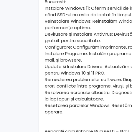
București:
Instalare Windows 11: Oferim servicii de i
când SSD-ul nu este detectat în timpul i
Reinstalare Windows: Reinstalăm Windo
performanțe optime.
Devirusare și Instalare Antivirus: Deviru
gratuit pentru securitate.
Configurare: Configurăm imprimante, rout
Instalare Programe: Instalăm programe 
mail, și browsere.
Update și Instalare Drivere: Actualizăm dr
pentru Windows 10 și 11 PRO.
Remedierea problemelor software: Diag
erori, conflicte între programe, viruși, ș
Rezolvarea ecranului albastru: Diagnos
la laptopuri și calculatoare.
Resetarea parolelor Windows: Resetăm 
operare.
Reparații calculatoare București – Ilfov