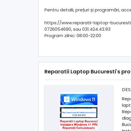
Pentru detalii, prețuri și programări, acce
https://www.reparatii-laptop-bucuresti
0726054690, sau 031.424.43.93
Program zilnic: 08:00-22:00
Reparatii Laptop Bucuresti's prof
DES
Repa
lapt
Repa
diag
Bucu
Inst